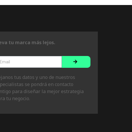
eva tu marca más lejos.
janos tus datos y uno de nuestros
pecialistas se pondrá en contacto
ntigo para diseñar la mejor estrategia
ra tu negocio.