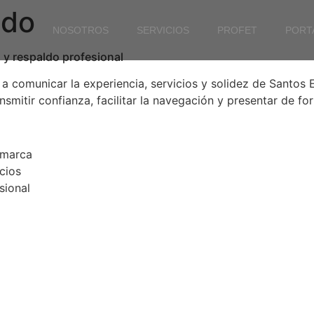
ndo
NOSOTROS
SERVICIOS
PROFET
PORT
 y respaldo profesional
 a comunicar la experiencia, servicios y solidez de Santos 
nsmitir confianza, facilitar la navegación y presentar de fo
 marca
cios
sional