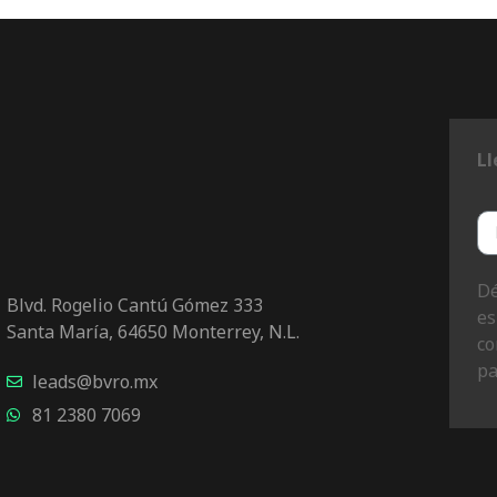
Ll
Dé
Blvd. Rogelio Cantú Gómez 333
es
Santa María, 64650 Monterrey, N.L.
co
pa
leads@bvro.mx
81 2380 7069